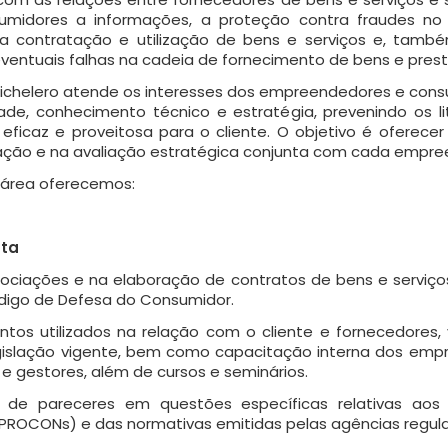
umidores a informações, a proteção contra fraudes n
na contratação e utilização de bens e serviços e, tamb
ventuais falhas na cadeia de fornecimento de bens e prest
 e Cichelero atende os interesses dos empreendedores e co
de, conhecimento técnico e estratégia, prevenindo os lit
ficaz e proveitosa para o cliente. O objetivo é oferece
uação e na avaliação estratégica conjunta com cada empr
a área oferecemos:
sta
gociações e na elaboração de contratos de bens e serviç
igo de Defesa do Consumidor.
os utilizados na relação com o cliente e fornecedores,
gislação vigente, bem como capacitação interna dos emp
e gestores, além de cursos e seminários.
 de pareceres em questões específicas relativas aos
PROCONs) e das normativas emitidas pelas agências regul