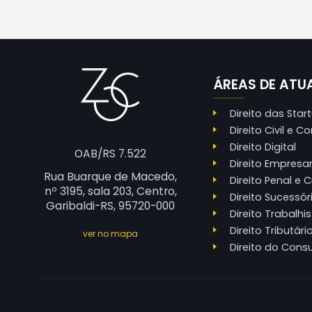
ÁREAS DE AT
Direito das Star
Direito Civil e C
Direito Digital
OAB/RS 7.522
Direito Empresar
Rua Buarque de Macedo,
Direito Penal e 
nº 3195, sala 203, Centro,
Direito Sucessóri
Garibaldi-RS,
95720-000
Direito Trabalhi
Direito Tributári
ver no mapa
Direito do Cons