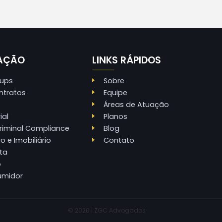
UAÇÃO
LINKS RÁPIDOS
tups
Sobre
ontratos
Equipe
Áreas de Atuação
ial
Planos
Criminal Compliance
Blog
o e Imobiliário
Contato
sta
o
umidor
© 2020 | ZGC Advogados