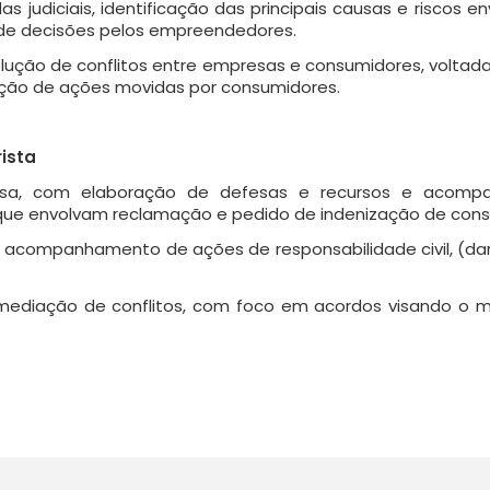
udiciais, identificação das principais causas e riscos en
de decisões pelos empreendedores.
olução de conflitos entre empresas e consumidores, voltad
ção de ações movidas por consumidores.
ista
giosa, com elaboração de defesas e recursos e acom
is que envolvam reclamação e pedido de indenização de con
 acompanhamento de ações de responsabilidade civil, (dan
mediação de conflitos, com foco em acordos visando o m